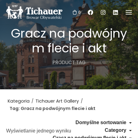
Skip
to
0
content
Gracz na podwójny
m flecie i akt
PRODUCT TAG
Kategoria
/
Tichauer Art Gallery
/
Tag: Gracz na podwójnym flecie i akt
Domyślne sortowanie
Category
Wyświetlanie jednego wyniku
Gracz na podwójnym flecie i akt