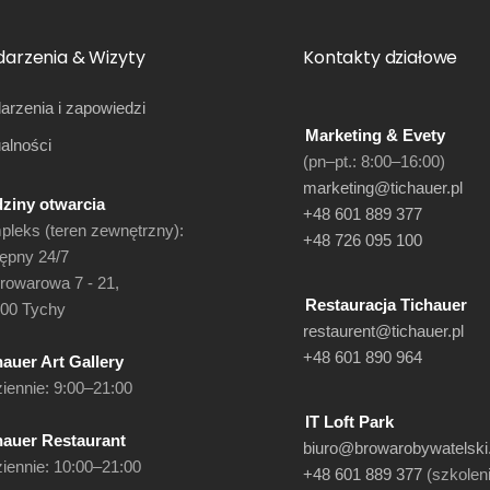
arzenia & Wizyty
Kontakty działowe
rzenia i zapowiedzi
Marketing & Evety
alności
(pn–pt.: 8:00–16:00)
marketing@tichauer.pl
ziny otwarcia
+48 601 889 377
leks (teren zewnętrzny):
+48 726 095 100
ępny 24/7
Browarowa 7 - 21,
Restauracja Tichauer
100 Tychy
restaurent@tichauer.pl
+48 601 890 964
hauer Art Gallery
iennie: 9:00–21:00
IT Loft Park
hauer Restaurant
biuro@browarobywatelski.
iennie: 10:00–21:00
+48 601 889 377
(szkolen