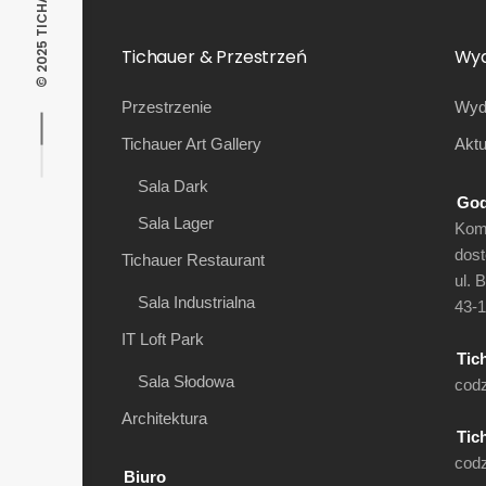
Tichauer & Przestrzeń
Wyd
Przestrzenie
Wyda
Tichauer Art Gallery
Aktu
Sala Dark
God
Sala Lager
Komp
dost
Tichauer Restaurant
ul. 
Sala Industrialna
43-
IT Loft Park
Tic
Sala Słodowa
codz
Architektura
Tic
codz
Biuro