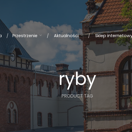
a
Przestrzenie
Aktualności
Sklep internetow
ryby
PRODUCT TAG