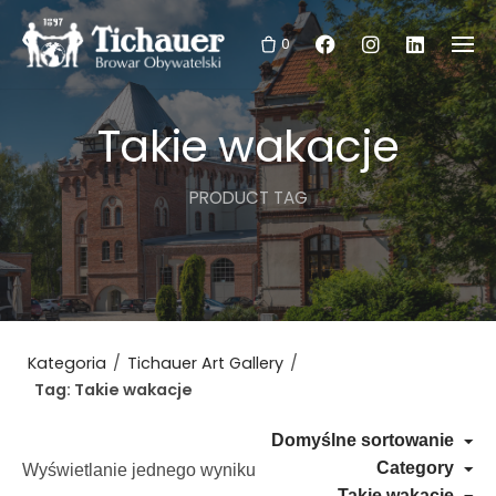
Skip
to
0
content
Takie wakacje
PRODUCT TAG
Kategoria
/
Tichauer Art Gallery
/
Tag: Takie wakacje
Domyślne sortowanie
Category
Wyświetlanie jednego wyniku
Takie wakacje